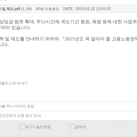
 및 제도.pdf
(1.1M)
45회 다운로드
DATE : 2025-01-22 13:55:33
상임금 범위 확대
,
주
52
시간제 계도기간 종료
,
폭염 등에 대한 사업
정되어 있습니다
.
책 및 제도를 안내하기 위하여
『
2025
년도 꼭 알아야 할 고용노동정책
니다
.
산불 50㎝ 비껴간 점집
 외국인근로자 신청 접수 안내